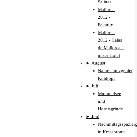
Salines
Mallorca
2012 -
Felanitx
Mallorca
2012 - Calas
de Mallorca...
unser Hotel
►
August
Naturschutzgebiet
Kühkopf
►
Juli
Mummelsee
und
Hornisgrinde
►
Juni
Nachmittagsspazier
in Kressbronn