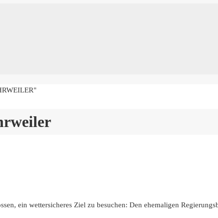
HRWEILER"
rweiler
ossen, ein wettersicheres Ziel zu besuchen: Den ehemaligen Regierungs