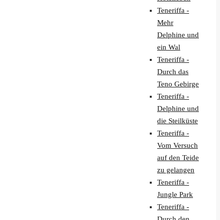
Teneriffa -
Mehr
Delphine und
ein Wal
Teneriffa -
Durch das
Teno Gebirge
Teneriffa -
Delphine und
die Steilküste
Teneriffa -
Vom Versuch
auf den Teide
zu gelangen
Teneriffa -
Jungle Park
Teneriffa -
Durch den