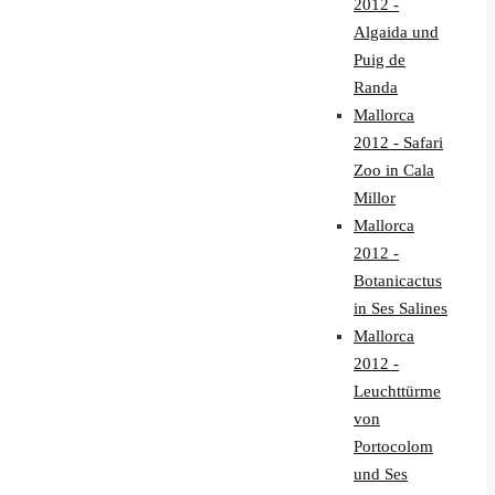
2012 -
Algaida und
Puig de
Randa
Mallorca
2012 - Safari
Zoo in Cala
Millor
Mallorca
2012 -
Botanicactus
in Ses Salines
Mallorca
2012 -
Leuchttürme
von
Portocolom
und Ses