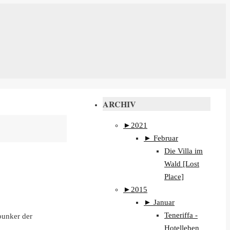
ARCHIV
►
2021
►
Februar
Die Villa im
Wald [Lost
Place]
►
2015
►
Januar
Teneriffa -
bunker der
Hotelleben