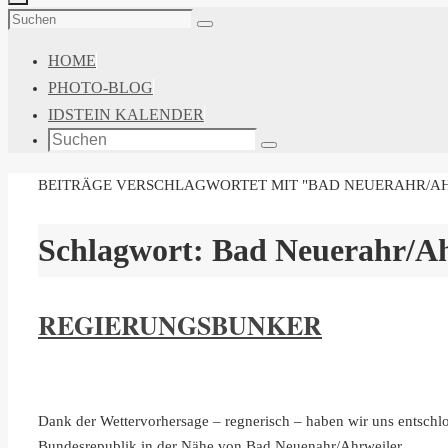
ZUM
Suchen
Suchen
INHALT
nach:
HOME
SPRINGEN
PHOTO-BLOG
IDSTEIN KALENDER
Suchen
Suchen
nach:
START
BEITRÄGE VERSCHLAGWORTET MIT "BAD NEUERAHR/A
Schlagwort:
Bad Neuerahr/Ah
REGIERUNGSBUNKER
Dank der Wettervorhersage – regnerisch – haben wir uns entschl
Bundesrepublik in der Nähe von Bad Neuenahr/Ahrweiler.