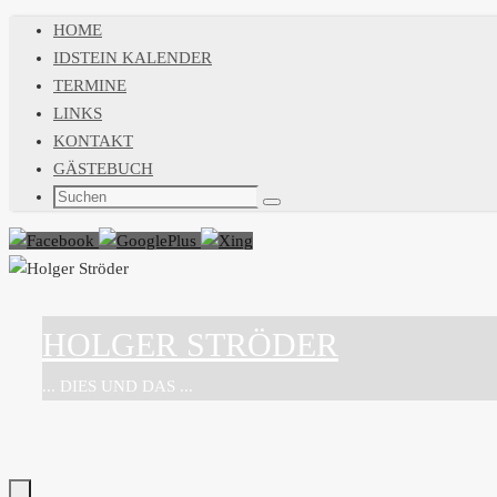
Zum
HOME
Inhalt
IDSTEIN KALENDER
springen
TERMINE
LINKS
KONTAKT
GÄSTEBUCH
Suchen
Suchen
nach:
HOLGER STRÖDER
... DIES UND DAS ...