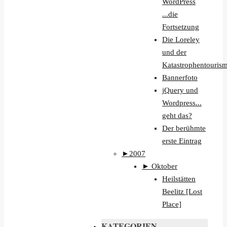
WordPress
...die
Fortsetzung
Die Loreley
und der
Katastrophentouri
Bannerfoto
jQuery und
Wordpress...
geht das?
Der berühmte
erste Eintrag
►
2007
►
Oktober
Heilstätten
Beelitz [Lost
Place]
KATEGORIEN