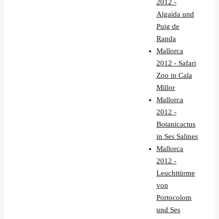
2012 -
Algaida und
Puig de
Randa
Mallorca
2012 - Safari
Zoo in Cala
Millor
Mallorca
2012 -
Botanicactus
in Ses Salines
Mallorca
2012 -
Leuchttürme
von
Portocolom
und Ses