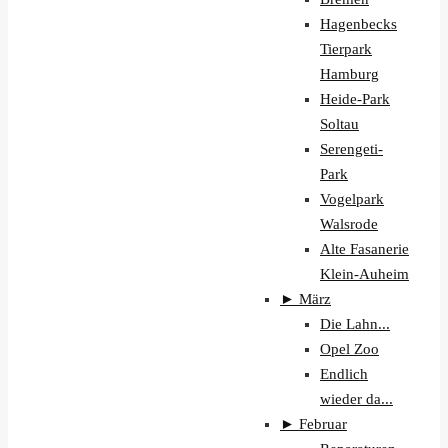
Hagenbecks
Tierpark
Hamburg
Heide-Park
Soltau
Serengeti-
Park
Vogelpark
Walsrode
Alte Fasanerie
Klein-Auheim
►
März
Die Lahn...
Opel Zoo
Endlich
wieder da...
►
Februar