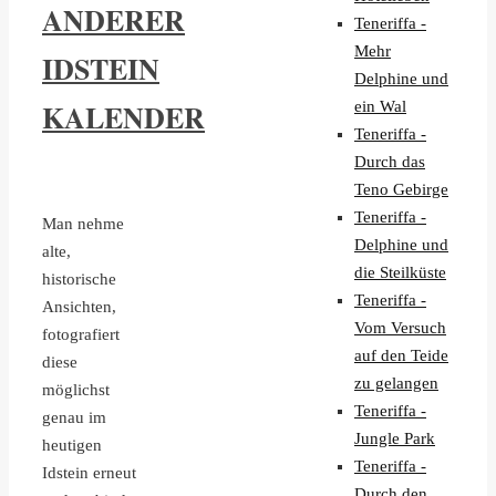
ANDERER
Teneriffa -
Mehr
IDSTEIN
Delphine und
KALENDER
ein Wal
Teneriffa -
Durch das
Teno Gebirge
Teneriffa -
Man nehme
Delphine und
alte,
die Steilküste
historische
Teneriffa -
Ansichten,
Vom Versuch
fotografiert
auf den Teide
diese
zu gelangen
möglichst
Teneriffa -
genau im
Jungle Park
heutigen
Teneriffa -
Idstein erneut
Durch den