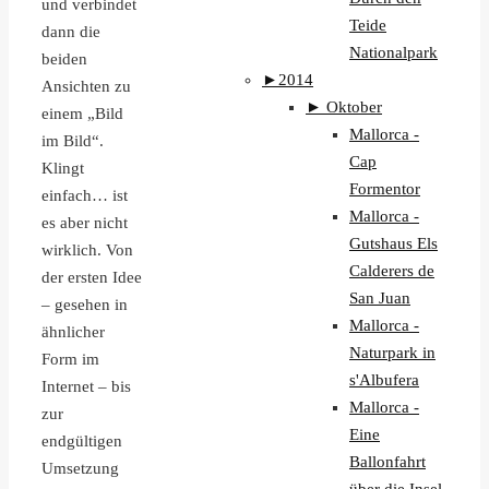
und verbindet
Teide
dann die
Nationalpark
beiden
►
2014
Ansichten zu
►
Oktober
einem „Bild
Mallorca -
im Bild“.
Cap
Klingt
Formentor
einfach… ist
Mallorca -
es aber nicht
Gutshaus Els
wirklich. Von
Calderers de
der ersten Idee
San Juan
– gesehen in
Mallorca -
ähnlicher
Naturpark in
Form im
s'Albufera
Internet – bis
Mallorca -
zur
Eine
endgültigen
Ballonfahrt
Umsetzung