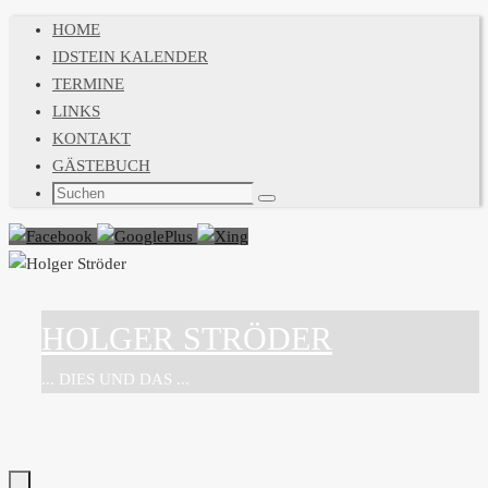
Zum
HOME
Inhalt
IDSTEIN KALENDER
springen
TERMINE
LINKS
KONTAKT
GÄSTEBUCH
Suchen
Suchen
nach:
HOLGER STRÖDER
... DIES UND DAS ...