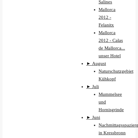
Salines
Mallorca
2012 -
Felanitx
Mallorca
2012 - Calas
de Mallorca...
unser Hotel
►
August
Naturschutzgebiet
Kühkopf
►
Juli
Mummelsee
und
Hornisgrinde
►
Juni
Nachmittagsspazier
in Kressbronn