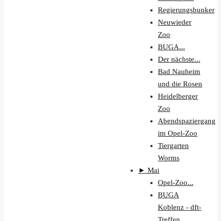
Regierungsbunker
Neuwieder
Zoo
BUGA...
Der nächste...
Bad Nauheim
und die Rosen
Heidelberger
Zoo
Abendspaziergang
im Opel-Zoo
Tiergarten
Worms
►
Mai
Opel-Zoo...
BUGA
Koblenz - dft-
Treffen