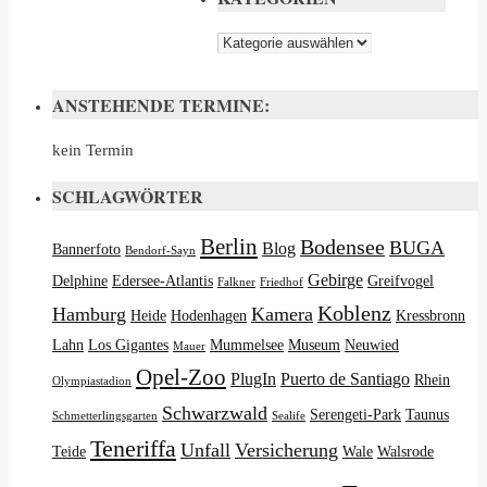
Kategorien
ANSTEHENDE TERMINE:
kein Termin
SCHLAGWÖRTER
Berlin
Bodensee
BUGA
Blog
Bannerfoto
Bendorf-Sayn
Gebirge
Delphine
Edersee-Atlantis
Greifvogel
Falkner
Friedhof
Koblenz
Hamburg
Kamera
Heide
Hodenhagen
Kressbronn
Lahn
Los Gigantes
Mummelsee
Museum
Neuwied
Mauer
Opel-Zoo
PlugIn
Puerto de Santiago
Rhein
Olympiastadion
Schwarzwald
Serengeti-Park
Taunus
Schmetterlingsgarten
Sealife
Teneriffa
Unfall
Versicherung
Teide
Wale
Walsrode