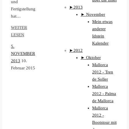
über die Insel
und
►
2013
Fertigstellung
►
November
hat…
Mein etwas
WEITER
anderer
LESEN
Idstein
Kalender
5.
►
2012
NOVEMBER
►
Oktober
2013
10.
Mallorca
Februar 2015
2012 - Tren
de Soller
Mallorca
2012 - Palma
de Mallorca
Mallorca
2012 -
Bootstour mit