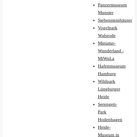
Panzermuseum
Munster
Siebensteinhäuser
Vogelpark
Walsrode
Miniatur-
Wunderland -
MiWuLa
Hafenmuseum
Hamburg
Wildpark
Lüneburger
Heide
Serengeti-
Park
Hodenhagen
Heide-
Museum in