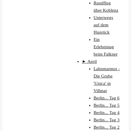
Rundflug
über Koblenz
Unterwegs
auf dem
Hunrück
Ein
Erlebnistag
beim Falkner
►
April
Lahnmarmor -
Die Grube
'Unica' in
Villmar
Berlin... Tag 6
Berlin... Tag 5
Berlin... Tag 4
Berlin... Tag 3
Berlin... Tag 2