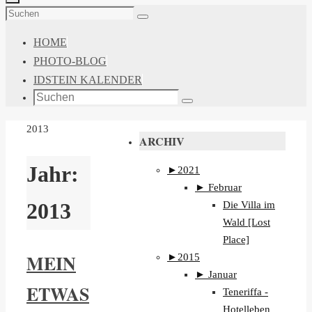
ZUM
Suchen
Suchen
INHALT
nach:
HOME
SPRINGEN
PHOTO-BLOG
IDSTEIN KALENDER
Suchen
Suchen
nach:
START
2013
ARCHIV
Jahr:
►
2021
►
Februar
Die Villa im
2013
Wald [Lost
Place]
MEIN
►
2015
►
Januar
ETWAS
Teneriffa -
Hotelleben