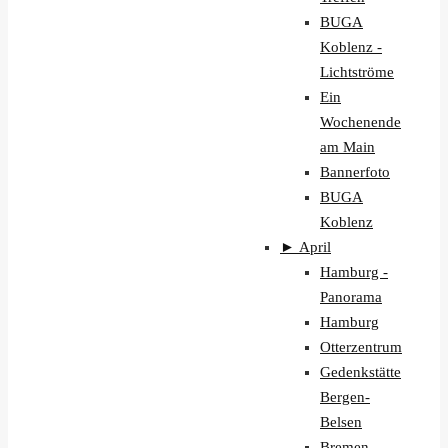
BUGA
Koblenz -
Lichtströme
Ein
Wochenende
am Main
Bannerfoto
BUGA
Koblenz
►
April
Hamburg -
Panorama
Hamburg
Otterzentrum
Gedenkstätte
Bergen-
Belsen
Bremen