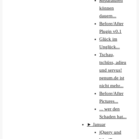
Reparaturen
können
dauern...
Before/After
Plugin v0.1
Glück im
Unglück...
Tschau,
tschüss, adieu
und servus!
penum.de ist
nicht mehr...
Before/After
Pictures...
... wer den
Schaden hat...
►
Januar
jQuery und