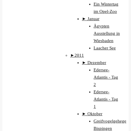
Ein Wintertag
im Opel-Zoo
►
Januar
Ägypten
Ausstellung in
Wiesbaden
Laacher See
►
2011
►
Dezember
Edersee-
Atlantis - Tag
2
Edersee-
Atlantis - Tag
1
►
Oktober
Greifvogelgehege
Bispingen