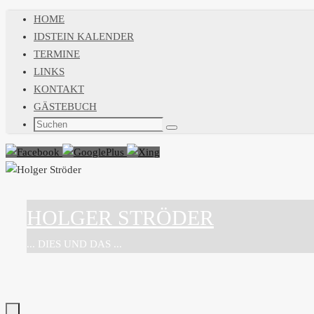
Zum
HOME
Inhalt
IDSTEIN KALENDER
springen
TERMINE
LINKS
KONTAKT
GÄSTEBUCH
Suchen
Suchen
nach:
HOLGER STRÖDER
... DIES UND DAS ...