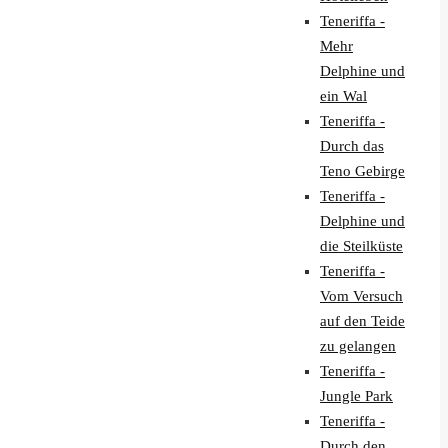
Teneriffa -
Mehr
Delphine und
ein Wal
Teneriffa -
Durch das
Teno Gebirge
Teneriffa -
Delphine und
die Steilküste
Teneriffa -
Vom Versuch
auf den Teide
zu gelangen
Teneriffa -
Jungle Park
Teneriffa -
Durch den