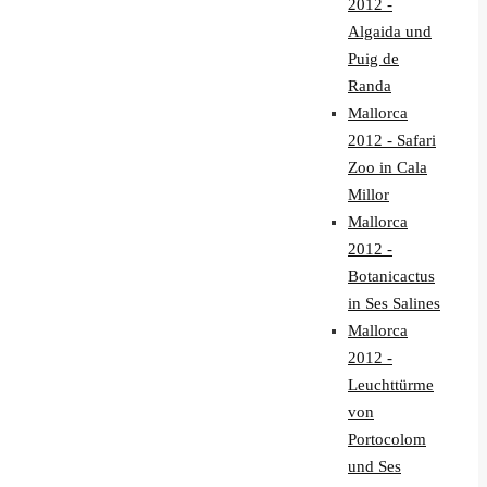
2012 -
Algaida und
Puig de
Randa
Mallorca
2012 - Safari
Zoo in Cala
Millor
Mallorca
2012 -
Botanicactus
in Ses Salines
Mallorca
2012 -
Leuchttürme
von
Portocolom
und Ses