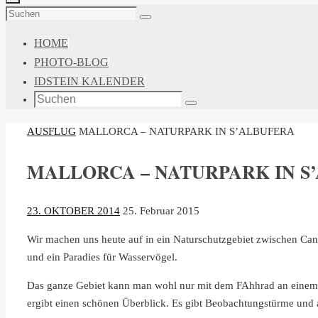
ZUM
Suchen
Suchen
INHALT
nach:
HOME
SPRINGEN
PHOTO-BLOG
IDSTEIN KALENDER
Suchen
Suchen
nach:
START
AUSFLUG
MALLORCA – NATURPARK IN S’ALBUFERA
MALLORCA – NATURPARK IN S
23. OKTOBER 2014
25. Februar 2015
Wir machen uns heute auf in ein Naturschutzgebiet zwischen Can P
und ein Paradies für Wasservögel.
Das ganze Gebiet kann man wohl nur mit dem FAhhrad an einem T
ergibt einen schönen Überblick. Es gibt Beobachtungstürme und