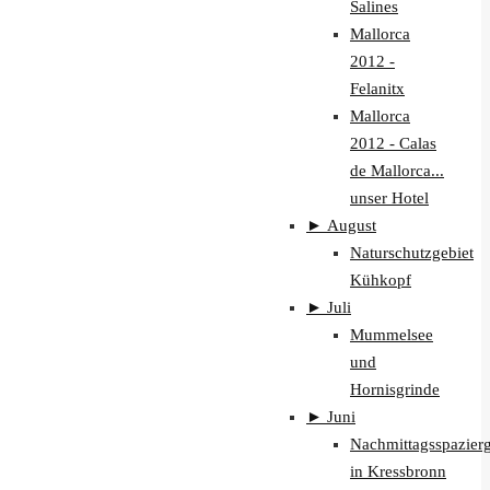
Salines
Mallorca
2012 -
Felanitx
Mallorca
2012 - Calas
de Mallorca...
unser Hotel
►
August
Naturschutzgebiet
Kühkopf
►
Juli
Mummelsee
und
Hornisgrinde
►
Juni
Nachmittagsspazier
in Kressbronn