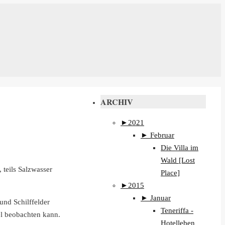
ARCHIV
►
2021
►
Februar
Die Villa im
Wald [Lost
 teils Salzwasser
Place]
►
2015
►
Januar
nd Schilffelder
Teneriffa -
el beobachten kann.
Hotelleben