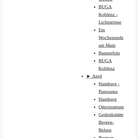
BUGA
Koblenz -
Lichtströme
Ein
Wochenende
am Main
Bannerfoto
BUGA
Koblenz
►
April
Hamburg -
Panorama
Hamburg
Otterzentrum
Gedenkstätte
Bergen-
Belsen
Bremen