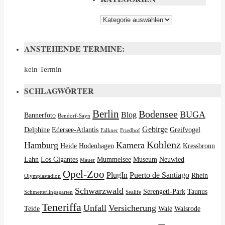
Kategorien
ANSTEHENDE TERMINE:
kein Termin
SCHLAGWÖRTER
Berlin
Bodensee
BUGA
Blog
Bannerfoto
Bendorf-Sayn
Gebirge
Delphine
Edersee-Atlantis
Greifvogel
Falkner
Friedhof
Koblenz
Hamburg
Kamera
Heide
Hodenhagen
Kressbronn
Lahn
Los Gigantes
Mummelsee
Museum
Neuwied
Mauer
Opel-Zoo
PlugIn
Puerto de Santiago
Rhein
Olympiastadion
Schwarzwald
Serengeti-Park
Taunus
Schmetterlingsgarten
Sealife
Teneriffa
Unfall
Versicherung
Teide
Wale
Walsrode