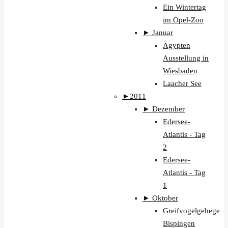
Ein Wintertag
im Opel-Zoo
►
Januar
Ägypten
Ausstellung in
Wiesbaden
Laacher See
►
2011
►
Dezember
Edersee-
Atlantis - Tag
2
Edersee-
Atlantis - Tag
1
►
Oktober
Greifvogelgehege
Bispingen