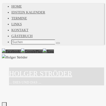
Zum
HOME
Inhalt
IDSTEIN KALENDER
springen
TERMINE
LINKS
KONTAKT
GÄSTEBUCH
Suchen
Suchen
nach:
HOLGER STRÖDER
... DIES UND DAS ...