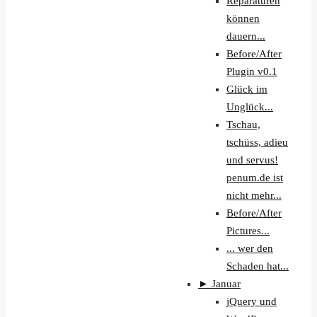
Reparaturen
können
dauern...
Before/After
Plugin v0.1
Glück im
Unglück...
Tschau,
tschüss, adieu
und servus!
penum.de ist
nicht mehr...
Before/After
Pictures...
... wer den
Schaden hat...
►
Januar
jQuery und