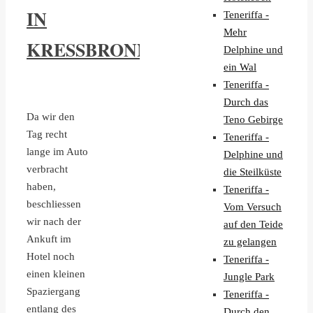
IN
Teneriffa -
Mehr
KRESSBRONN
Delphine und
ein Wal
Teneriffa -
Durch das
Da wir den
Teno Gebirge
Tag recht
Teneriffa -
lange im Auto
Delphine und
verbracht
die Steilküste
haben,
Teneriffa -
beschliessen
Vom Versuch
wir nach der
auf den Teide
Ankuft im
zu gelangen
Hotel noch
Teneriffa -
einen kleinen
Jungle Park
Spaziergang
Teneriffa -
entlang des
Durch den