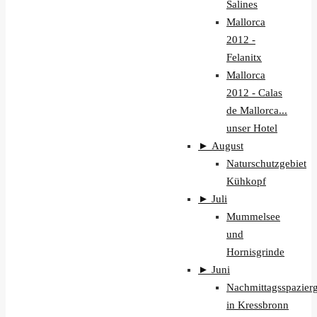
Salines
Mallorca
2012 -
Felanitx
Mallorca
2012 - Calas
de Mallorca...
unser Hotel
►
August
Naturschutzgebiet
Kühkopf
►
Juli
Mummelsee
und
Hornisgrinde
►
Juni
Nachmittagsspazier
in Kressbronn