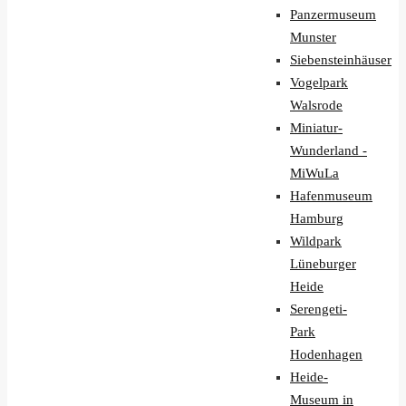
Panzermuseum
Munster
Siebensteinhäuser
Vogelpark
Walsrode
Miniatur-
Wunderland -
MiWuLa
Hafenmuseum
Hamburg
Wildpark
Lüneburger
Heide
Serengeti-
Park
Hodenhagen
Heide-
Museum in