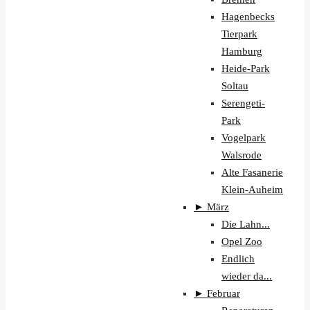
Hagenbecks
Tierpark
Hamburg
Heide-Park
Soltau
Serengeti-
Park
Vogelpark
Walsrode
Alte Fasanerie
Klein-Auheim
►
März
Die Lahn...
Opel Zoo
Endlich
wieder da...
►
Februar