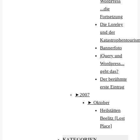
WordPress
...die
Fortsetzung
Die Loreley
und der
Katastrophentouri
Bannerfoto
jQuery und
Wordpress...
geht das?
Der berühmte
erste Eintrag
►
2007
►
Oktober
Heilstätten
Beelitz [Lost
Place]
KATEGORIEN