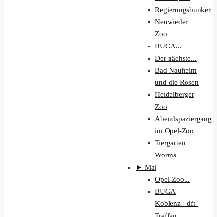
Regierungsbunker
Neuwieder
Zoo
BUGA...
Der nächste...
Bad Nauheim
und die Rosen
Heidelberger
Zoo
Abendspaziergang
im Opel-Zoo
Tiergarten
Worms
►
Mai
Opel-Zoo...
BUGA
Koblenz - dft-
Treffen