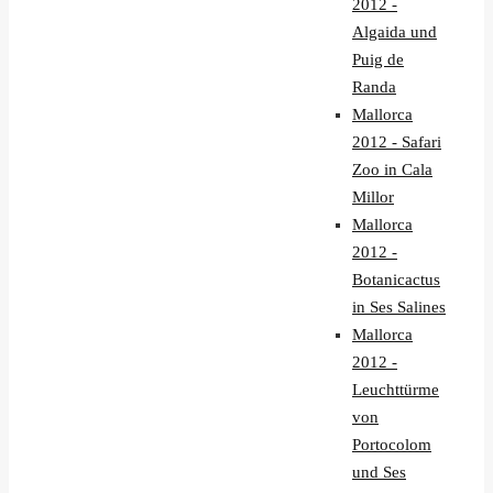
2012 -
Algaida und
Puig de
Randa
Mallorca
2012 - Safari
Zoo in Cala
Millor
Mallorca
2012 -
Botanicactus
in Ses Salines
Mallorca
2012 -
Leuchttürme
von
Portocolom
und Ses