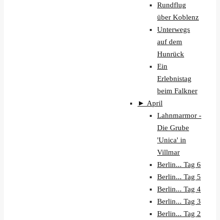
Rundflug
über Koblenz
Unterwegs
auf dem
Hunrück
Ein
Erlebnistag
beim Falkner
►
April
Lahnmarmor -
Die Grube
'Unica' in
Villmar
Berlin... Tag 6
Berlin... Tag 5
Berlin... Tag 4
Berlin... Tag 3
Berlin... Tag 2