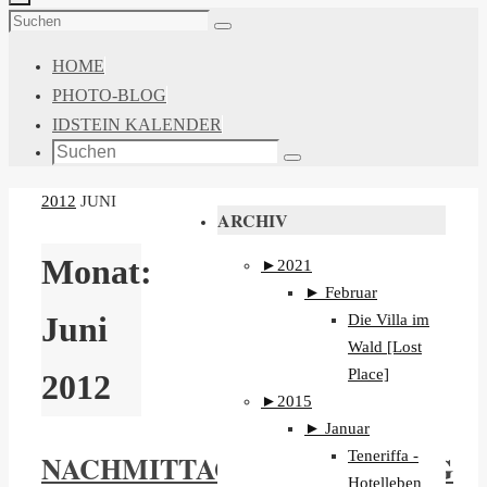
ZUM
Suchen
Suchen
INHALT
nach:
HOME
SPRINGEN
PHOTO-BLOG
IDSTEIN KALENDER
Suchen
Suchen
nach:
START
2012
JUNI
ARCHIV
Monat:
►
2021
►
Februar
Die Villa im
Juni
Wald [Lost
Place]
2012
►
2015
►
Januar
Teneriffa -
NACHMITTAGSSPAZIERGANG
Hotelleben