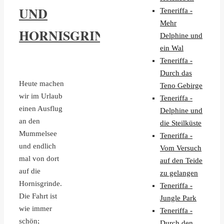
UND
Teneriffa -
Mehr
HORNISGRINDE
Delphine und
ein Wal
Teneriffa -
Durch das
Heute machen
Teno Gebirge
wir im Urlaub
Teneriffa -
einen Ausflug
Delphine und
an den
die Steilküste
Mummelsee
Teneriffa -
und endlich
Vom Versuch
mal von dort
auf den Teide
auf die
zu gelangen
Hornisgrinde.
Teneriffa -
Die Fahrt ist
Jungle Park
wie immer
Teneriffa -
schön;
Durch den