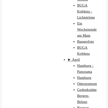
BUGA
Koblenz -
Lichtströme
Ein
Wochenende
am Main
Bannerfoto
BUGA
Koblenz
►
April
Hamburg -
Panorama
Hamburg
Otterzentrum
Gedenkstätte
Bergen-
Belsen
Bremen