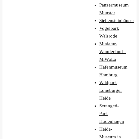
Panzermuseum
Munster
Siebensteinhäuser
Vogelpark
Walsrode
Miniatur-
Wunderland -
MiWuLa
Hafenmuseum
Hamburg
Wildpark
Lüneburger
Heide
Serengeti-
Park
Hodenhagen
Heide-
Museum in