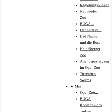
Regierungsbunker
Neuwieder
Zoo
BUGA...
Der nächste...
Bad Nauheim
und die Rosen
Heidelberger
Zoo
Abendspaziergang
im Opel-Zoo
Tiergarten
Worms
►
Mai
Opel-Zoo...
BUGA
Koblenz - dft-
Treffen