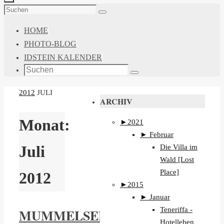
ZUM
Suchen
Suchen
INHALT
nach:
HOME
SPRINGEN
PHOTO-BLOG
IDSTEIN KALENDER
Suchen
Suchen
nach:
START
2012
JULI
ARCHIV
Monat:
►
2021
►
Februar
Die Villa im
Juli
Wald [Lost
Place]
2012
►
2015
►
Januar
Teneriffa -
MUMMELSEE
Hotelleben