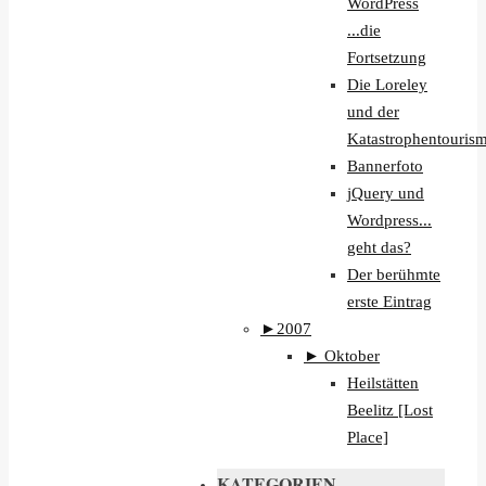
WordPress
...die
Fortsetzung
Die Loreley
und der
Katastrophentouri
Bannerfoto
jQuery und
Wordpress...
geht das?
Der berühmte
erste Eintrag
►
2007
►
Oktober
Heilstätten
Beelitz [Lost
Place]
KATEGORIEN