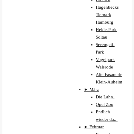
Hagenbecks
Tierpark
Hamburg
Heide-Park
Soltau
Serengeti-
Park
Vogelpark
Walsrode
Alte Fasanerie
Klein-Auheim
►
März
Die Lahn...
Opel Zoo
Endlich
wieder da...
►
Februar