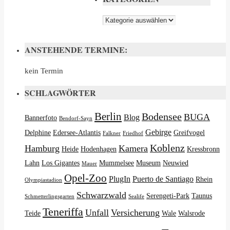
Kategorien
ANSTEHENDE TERMINE:
kein Termin
SCHLAGWÖRTER
Berlin
Bodensee
BUGA
Blog
Bannerfoto
Bendorf-Sayn
Gebirge
Delphine
Edersee-Atlantis
Greifvogel
Falkner
Friedhof
Koblenz
Hamburg
Kamera
Heide
Hodenhagen
Kressbronn
Lahn
Los Gigantes
Mummelsee
Museum
Neuwied
Mauer
Opel-Zoo
PlugIn
Puerto de Santiago
Rhein
Olympiastadion
Schwarzwald
Serengeti-Park
Taunus
Schmetterlingsgarten
Sealife
Teneriffa
Unfall
Versicherung
Teide
Wale
Walsrode