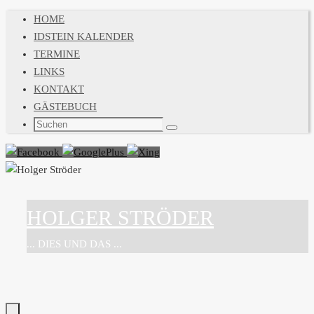
Zum
HOME
Inhalt
IDSTEIN KALENDER
springen
TERMINE
LINKS
KONTAKT
GÄSTEBUCH
Suchen
Suchen
nach:
HOLGER STRÖDER
... DIES UND DAS ...