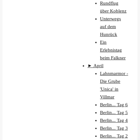
Rundflug
über Koblenz
Unterwegs
auf dem
Hunrück
Ein
Erlebnistag
beim Falkner
►
April
Lahnmarmor -
Die Grube
'Unica' in
Villmar
Berlin... Tag 6
Berlin... Tag 5
Berlin... Tag 4
Berlin... Tag 3
Berlin... Tag 2