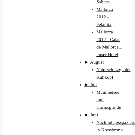
Salines
Mallorca
2012 -
Felanitx
Mallorca
2012 - Calas
de Mallorca...
unser Hotel
►
August
Naturschutzgebiet
Kühkopf
►
Juli
Mummelsee
und
Hornisgrinde
►
Juni
Nachmittagsspazier
in Kressbronn