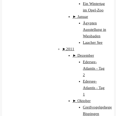
Ein Wintertag
im Opel-Zoo
►
Januar
Ägypten
Ausstellung in
Wiesbaden
Laacher See
►
2011
►
Dezember
Edersee-
Atlantis - Tag
2
Edersee-
Atlantis - Tag
1
►
Oktober
Greifvogelgehege
Bispingen