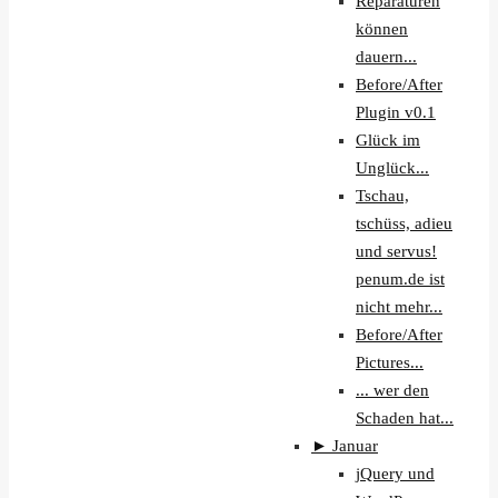
Reparaturen
können
dauern...
Before/After
Plugin v0.1
Glück im
Unglück...
Tschau,
tschüss, adieu
und servus!
penum.de ist
nicht mehr...
Before/After
Pictures...
... wer den
Schaden hat...
►
Januar
jQuery und