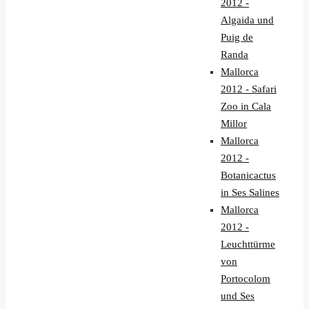
2012 -
Algaida und
Puig de
Randa
Mallorca
2012 - Safari
Zoo in Cala
Millor
Mallorca
2012 -
Botanicactus
in Ses Salines
Mallorca
2012 -
Leuchttürme
von
Portocolom
und Ses